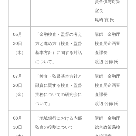
資金供与対策
室長
尾崎 寛 氏
05月
「金融検査・監督の考え
講師 金融庁
30日
方と進め方（検査・監督
検査局企画審
（木）
基本方針）に関する対話
査課長
について」
渡辺 公徳 氏
07月
「検査・監督基本方針と
講師 金融庁
20日
融資に関する検査・監督
検査局企画審
（金）
実務についての研究会に
査課長
ついて」
渡辺 公徳 氏
08月
「地域銀行における内部
講師 金融庁
30日
監査の役割について」
総合政策局検