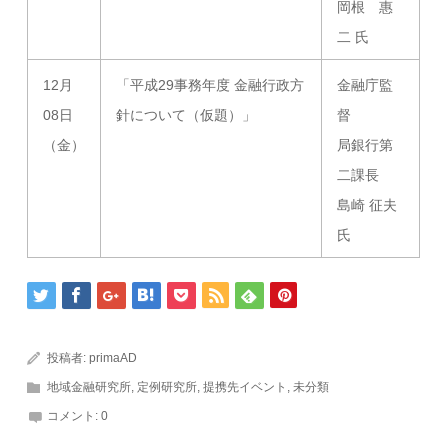
岡根 惠
二 氏
12月
「平成29事務年度 金融行政方
金融庁監
08日
針について（仮題）」
督
（金）
局銀行第
二課長
島崎 征夫
氏
投稿者:
primaAD
地域金融研究所
,
定例研究所
,
提携先イベント
,
未分類
コメント:
0