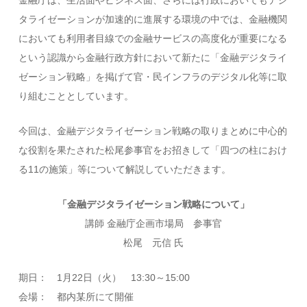
金融庁は、生活面やビジネス面、さらには行政においてもデジ
タライゼーションが加速的に進展する環境の中では、金融機関
においても利用者目線での金融サービスの高度化が重要になる
という認識から金融行政方針において新たに「金融デジタライ
ゼーション戦略」を掲げて官・民インフラのデジタル化等に取
り組むこととしています。
今回は、金融デジタライゼーション戦略の取りまとめに中心的
な役割を果たされた松尾参事官をお招きして「四つの柱におけ
る11の施策」等について解説していただきます。
「金融デジタライゼーション戦略について」
講師 金融庁企画市場局 参事官
松尾 元信 氏
期日： 1月22日（火） 13:30～15:00
会場： 都内某所にて開催