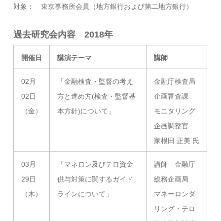
対象： 東京事務所会員（地方銀行および第二地方銀行）
過去研究会内容 2018年
開催日
講演テーマ
講師
02月
「金融検査・監督の考え
金融庁検査局
02日
方と進め方(検査・監督基
企画審査課
（金）
本方針)について」
モニタリング
企画調整官
家根田 正美 氏
03月
「マネロン及びテロ資金
講師 金融庁
29日
供与対策に関するガイド
総務企画局
（木）
ラインについて」
マネーロンダ
リング・テロ