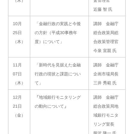
（木）
査管理官
近藤 智 氏
10月
「金融行政の実践と今後
講師 金融庁
25日
の方針（平成30事務年
総合政策局総
（木）
度）について」
合政策管理官
今泉 宣親 氏
11月
「新時代を見据えた金融
講師 金融庁
07日
行政の現状と課題につい
企画市場局長
（木）
て」
三井 秀範 氏
12月
「
地域銀行モニタリング
講師 金融庁
21日
の動向について
」
総合政策局地
（金）
域銀行モニタ
リング室長
熊沢 隆一 氏