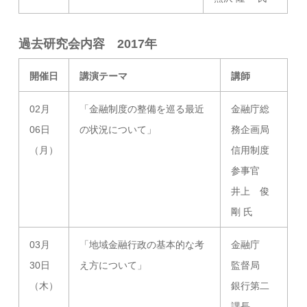
過去研究会内容 2017年
開催日
講演テーマ
講師
02月
「金融制度の整備を巡る最近
金融庁総
06日
の状況について」
務企画局
（月）
信用制度
参事官
井上 俊
剛 氏
03月
「地域金融行政の基本的な考
金融庁
30日
え方について」
監督局
（木）
銀行第二
課長