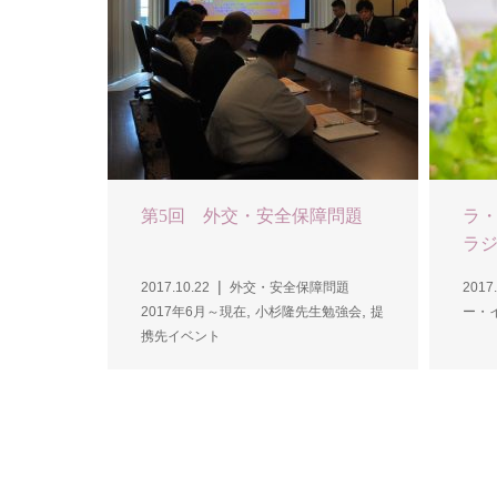
第5回 外交・安全保障問題
ラ・
ラジオ
2017.10.22
外交・安全保障問題
2017.
,
,
2017年6月～現在
小杉隆先生勉強会
提
ー・
携先イベント