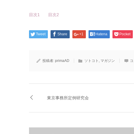
目次1
目次2
Tweet
Share
+1
Hatena
Pocket
投稿者:
primaAD
ソトコト
,
マガジン
コ
東京事務所定例研究会