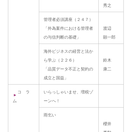
秀之
管理者必須講座（２４７）
「外為案件における管理者
渡辺
の与信判断の基礎」
顕一郎
海外ビジネスの経営と法か
ら学ぶ（２２６）
鈴木
「品質データ不正と契約の
康二
成立と国益」
コ ラ
いらっしゃいませ、増税ゾ
ム
ーンへ！
雨乞い
櫻井