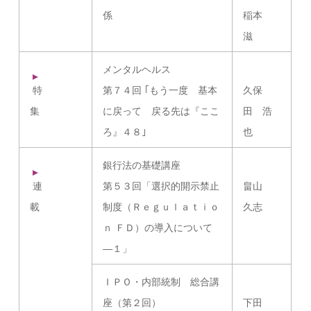
係
稲本
滋
メンタルヘルス
特
第７４回 ｢もう一度 基本
久保
集
に戻って 戻る先は『ここ
田 浩
ろ』４８｣
也
銀行法の基礎講座
連
第５３回「選択的開示禁止
畠山
載
制度（Ｒｅｇｕｌａｔｉｏ
久志
ｎ ＦＤ）の導入について
―１」
ＩＰＯ・内部統制 総合講
座（第２回）
下田