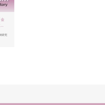
「金
..
例研究